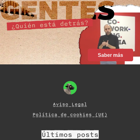
GENTES
¿Quién está detrás?
Saber más
Aviso Legal
Política de cookies (UE)
Últimos posts