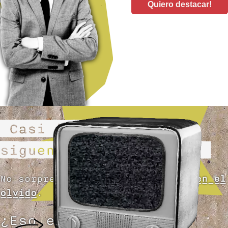
Quiero destacar!
Casi todas las webs
siguen el mismo patrón
No sorprenden a nadie,
quedando en el
olvido
.
¿Eso es lo que estás