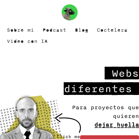
Sobre mi
Podcast
Blog
Coctelera
Video con IA
Webs
diferentes
Para proyectos que
quieren
dejar huella