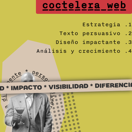
coctelera web
Estrategia .1
Texto persuasivo .2
Diseño impactante .3
Análisis y crecimiento .4
DIFERENCIACIÓN
VISIBILIDAD
ACTO