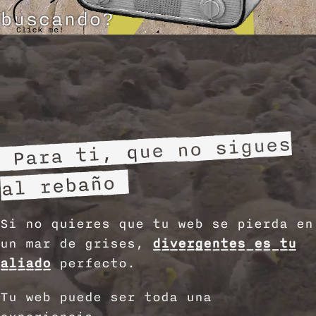
buscando?
Para ti, que no sigues
al rebaño
Si no quieres que tu web se pierda en
un mar de grises,
divergentes es tu
aliado
perfecto.
Tu web puede ser toda una